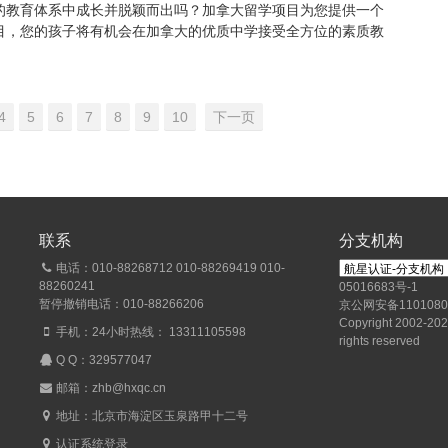
的教育体系中成长并脱颖而出吗？加拿大留学项目为您提供一个
目，您的孩子将有机会在加拿大的优质中学接受全方位的素质教
4
5
6
7
8
9
10
下一页
联系
分支机构
电话：010-88268712 010-88269419 010-
88260241
05016683号-1
暂停撤销电话：010-88266206
京公网安备1101080
Copyright 2002-2026
手机：24小时热线： 13311105598
rights reserved
Q Q：
329577047
邮箱：zhb@hxqc.cn
地址：北京市海淀区玉泉路甲十二号
认证系统登录