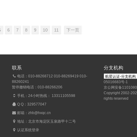
5
6
7
8
9
10
11
下一页
联系
分支机构
电话：010-88268712 010-88269419 010-
88260241
05016683号-1
暂停撤销电话：010-88266206
京公网安备1101080
Copyright 2002-2026
手机：24小时热线： 13311105598
rights reserved
Q Q：
329577047
邮箱：zhb@hxqc.cn
地址：北京市海淀区玉泉路甲十二号
认证系统登录