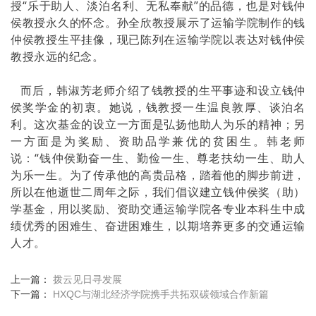
授“乐于助人、淡泊名利、无私奉献”的品德，也是对钱仲
侯教授永久的怀念。孙全欣教授展示了运输学院制作的钱
仲侯教授生平挂像，现已陈列在运输学院以表达对钱仲侯
教授永远的纪念。
而后，韩淑芳老师介绍了钱教授的生平事迹和设立钱仲
侯奖学金的初衷。她说，钱教授一生温良敦厚、谈泊名
利。这次基金的设立一方面是弘扬他助人为乐的精神；另
一方面是为奖励、资助品学兼优的贫困生。韩老师
说：“钱仲侯勤奋一生、勤俭一生、尊老扶幼一生、助人
为乐一生。为了传承他的高贵品格，踏着他的脚步前进，
所以在他逝世二周年之际，我们倡议建立钱仲侯奖（助）
学基金，用以奖励、资助交通运输学院各专业本科生中成
绩优秀的困难生、奋进困难生，以期培养更多的交通运输
人才。
上一篇：
拨云见日寻发展
下一篇：
HXQC与湖北经济学院携手共拓双碳领域合作新篇