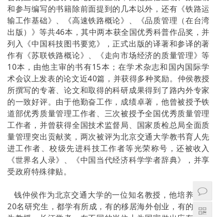
和参与编写的书籍除前面提到的几本以外，还有《铁路运
输工作基础》、《高速铁路概论》、《品质管理（在台湾
出版）》等共46本，其中两本获全国优秀科普作品奖，并
列入《中国科技图书要览》，正式出版的译著和参译的著
作有《苏联铁路概论》、《走向市场经济的质量管理》等
10本，由他主审的书有15本；在学术杂志和国内国际学
术会议上发表的论文近40篇，并获得多种奖励。仲侯教授
所撰写的专著、论文和取得的科研成果得到了路内外专家
的一致好评。由于他勤奋工作，成绩卓著，他曾被授予铁
道部优秀质量管理工作者、三次被授予全国优秀质量管理
工作者，并曾获得全国技术监督局、国家质检总局全面质
量管理突出贡献奖，两次被评为北京交通大学教书育人先
进工作者、校级先进科技工作者等光荣称号，还被收入
《世界名人录》、《中国当代经济科学学者辞典》，并享
受政府特殊律贴。
钱仲侯作为北京交通大学的一位知名教授，他培养的近
20名研究生，都学有所成，有的移居海外创业，有的己成