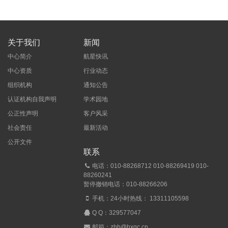
关于我们
新闻
中心简介
航星快讯
中心资质
行业动态
组织机构
通知公告
认证机构自我声明
学术园地
公正性声明
客户风采
社会责任
最新活动
公开文件
联系
电话：010-88268712 010-88269419 010-
88260241
暂停撤销电话：010-88266206
手机：24小时热线： 13311105598
Q Q：
329577047
邮箱：zhb@hxqc.cn