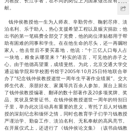
为教授、长江学者，在不同的岗位上为国家做出应有的贡
献。
钱仲侯教授他一生为人师表、辛勤劳作、鞠躬尽瘁、淡
泊名利、乐于助人，热心支援希望工程以及赈灾捐款；他
出书的第一笔稿费全部交了党费，他的岗位津贴都用于帮
助有困难的同事和学生。在在他生命的尽头，还一再嘱咐
家人，他去世后不要买墓地，他说：“十三亿人口每人占
一块地，粮食从哪里来？”朴实的语言，可见他的赤子之
心。由于他德高望重，成绩斐然。为此，北京交通大学交
通运输学院和学校图书馆于2005年10月25日特地联合举
办了“纪念钱仲侯教授逝世一周年生平著作业绩展”。交大
师生代表、亲朋好友、家属等共百余人参加。展台上展出
了钱仲侯教授编著、翻译的数十部著作及20多项奖牌、奖
品、奖状及荣誉证书。在钱仲侯教授逝世一周年的特别日
子里，举办此次活动具有重要的意义，寄托了后人对钱教
授的深刻纪念和缅怀之情，同时也教育学子们学习钱教授
严谨治学、勤奋工作、淡泊名利、无私奉献的高风亮节。
在开展仪式上，还进行了《钱仲侯论文集》（该书由钱教