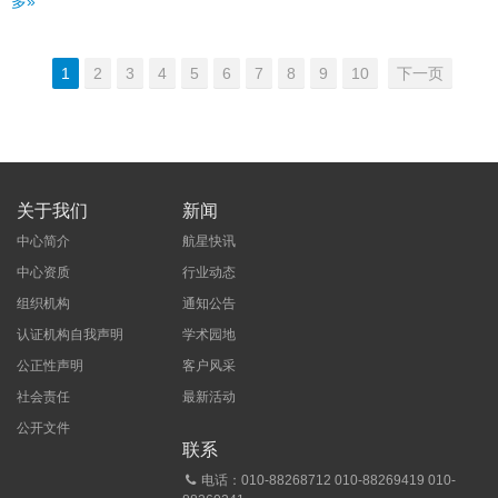
多»
1
2
3
4
5
6
7
8
9
10
下一页
关于我们
新闻
中心简介
航星快讯
中心资质
行业动态
组织机构
通知公告
认证机构自我声明
学术园地
公正性声明
客户风采
社会责任
最新活动
公开文件
联系
电话：010-88268712 010-88269419 010-