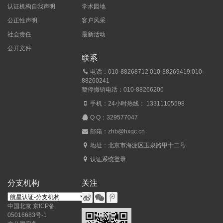
认证机构自我声明
学术园地
公正性声明
客户风采
社会责任
最新活动
公开文件
联系
电话：010-88268712 010-88269419 010-
88260241
暂停撤销电话：010-88266206
手机：24小时热线： 13311105598
Q Q：
329577047
邮箱：zhb@hxqc.cn
地址：北京市海淀区玉泉路甲十二号
认证系统登录
分支机构
关注
中国北京
京ICP备
05016683号-1