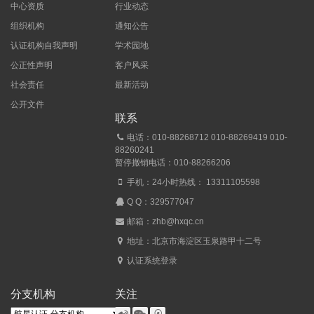
中心资质
行业动态
组织机构
通知公告
认证机构自我声明
学术园地
公正性声明
客户风采
社会责任
最新活动
公开文件
联系
电话：010-88268712 010-88269419 010-
88260241
暂停撤销电话：010-88266206
手机：24小时热线： 13311105598
Q Q：
329577047
邮箱：zhb@hxqc.cn
地址：北京市海淀区玉泉路甲十二号
认证系统登录
分支机构
关注