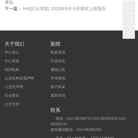
通知
下一篇：
HXQC云学院| 2020年8月-9月课程上新预告
关于我们
新闻
中心简介
航星快讯
中心资质
行业动态
组织机构
通知公告
认证机构自我声明
学术园地
公正性声明
客户风采
社会责任
最新活动
公开文件
联系
电话：010-88268712 010-88269419 010-
88260241
暂停撤销电话：010-88266206