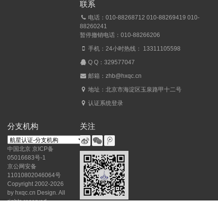
联系
电话：010-88268712 010-88269419 010-
88260241
暂停撤销电话：010-88266206
手机：24小时热线： 13311105598
Q Q：
329577047
邮箱：zhb@hxqc.cn
地址：北京市海淀区玉泉路甲十二号
认证系统登录
分支机构
关注
中国北京
京ICP备
05016683号-1
京公网安备
11010802046064号
Copyright 2002-2026
by hxqc.cn Design. All
rights reserved