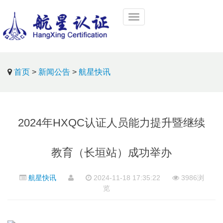
首页
>
新闻公告
>
航星快讯
2024年HXQC认证人员能力提升暨继续
教育（长垣站）成功举办
航星快讯
2024-11-18 17:35:22
3986浏
览