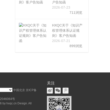
户告知函
2026-07-23
711浏览
HXQC关于《知识产
权管理体系认证规
则》客户告知函
2026-07-21
899浏览
关注
中国北京
京ICP备
2046064号
 by hxqc.cn Design. All