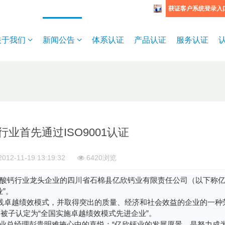
获证客户系统登录入
关于我们
新闻公告
体系认证
产品认证
服务认证
业首先通过ISO9001认证
012-11-19 13:19:32
6420浏览
酸钙行业龙头企业的四川省石棉县亿欣钙业有限责任公司（以下称
业
”
。
践卓越绩效模式，并取得突出的质量、经济和社会效益的企业的一种
终被子认定为
“
全国实施卓越绩效模式先进企业
”
。
业总经理彭贵明难掩心中的喜悦：
“
亿欣钙业的发展愿景，是努力成