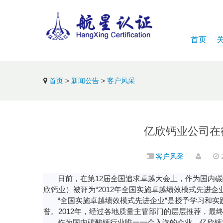
首页
首页
>
新闻公告
>
客户风采
亿欣钙业公司在行
客户风采
2
日前，在第
12
届全国追求卓越大会上，作为国内碳
欣钙业）被评为
“2012
年全国实施卓越绩效模式先进企
“
全国实施卓越绩效模式先进企业
”
是授予学习和实
誉。
2012
年，经过各地质量主管部门的层层推荐，最
作为国内碳酸钙行业唯一一个入选的企业，亿欣钙