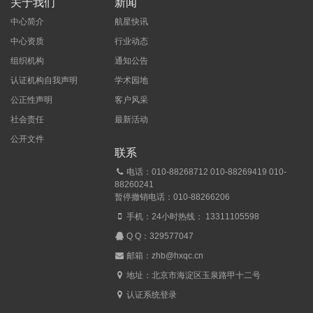
关于我们
新闻
中心简介
航星快讯
中心资质
行业动态
组织机构
通知公告
认证机构自我声明
学术园地
公正性声明
客户风采
社会责任
最新活动
公开文件
联系
电话：010-88268712 010-88269419 010-
88260241
暂停撤销电话：010-88266206
手机：24小时热线： 13311105598
Q Q：
329577047
邮箱：zhb@hxqc.cn
地址：北京市海淀区玉泉路甲十二号
认证系统登录