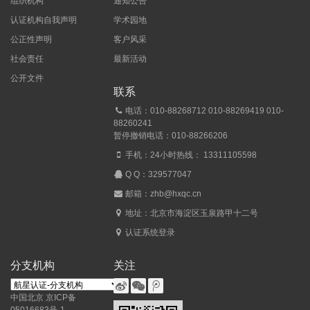
组织机构
通知公告
认证机构自我声明
学术园地
公正性声明
客户风采
社会责任
最新活动
公开文件
联系
电话：010-88268712 010-88269419 010-
88260241
暂停撤销电话：010-88266206
手机：24小时热线： 13311105598
Q Q：
329577047
邮箱：zhb@hxqc.cn
地址：北京市海淀区玉泉路甲十二号
认证系统登录
分支机构
关注
中国北京
京ICP备