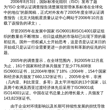
2006年8月3日，国际标准化组织（ISO）发布了题
为“ISO 全球认证调查报告清楚展现管理体系标准在全球化
中的地位”的新闻稿，正式对外发布了2005年度全球认证调
查报告（北京大陆航星质量认证中心网站于2006年10月连
载了该报告的译文）。
尽管2005年在发展中国家 ISO9001和ISO14001获证组
织的数量在不断增加，但日益成熟的市场却已出现下滑的最
初征兆。国外一些权威人士开始思考，这是否是认证末日的
开始或只是认证行业需要更进一步的宣传和革新的征兆的问
题。
2005年的调查显示，在全球范围内，到2005年12月底
为止，161个国家和经济体共颁发了至少776,608张
ISO9001证书，比2004年增长了18%（2004年，154个国家
和经济体共颁发了660,132张证书）。2005年全年，非洲
（几内亚、利比里亚、多哥）及太平洋地区的13个国家，以
及两个欧洲及西亚过渡经济体先后采用了ISO9001或
ISO14001认证。中国在证书总量上的增长最大，共颁发了
143,823张证书。
由于企业对环境影响以及长期可持续性发展的担忧导致