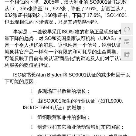
一个相似的下降。2005年，澳大利亚的ISO9001证书总数
从17，365张降至16，922张，降低了2.6%。新西兰从2，
632张证书降到2，160张证书，下降了17.6%。ISO14001
也出现相似的下降情况，只是其趋势略弱些。
事实是，一些较早采用ISO标准的市场正呈现出证书数
量下降的趋势，对ISO和英国皇家认可机构（UKAS）来说
是一个令人担忧的消息。这也许是一个信号，说明认证证书
就象其它产品一样有一个有限的和可耗尽的生命周期。它也
可能反映了目前有关认证“商品化”的辩论及人们对于认证机
构服务的贬值的担忧。
ISO秘书长Alan Bryden将ISO9001认证的减少归因于以
下可能的原因：
l
多现场证书数量的增长；
l
由ISO9001派生的行业认证（如TL9000、
ISO/TS16949认证）的增加；
l
组织联营和兼并的影响；
l
制造业和其它商业活动转移到其它国家；