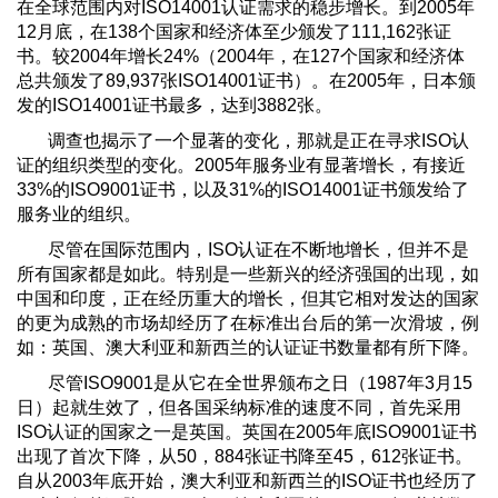
在全球范围内对ISO14001认证需求的稳步增长。到2005年
12月底，在138个国家和经济体至少颁发了111,162张证
书。较2004年增长24%（2004年，在127个国家和经济体
总共颁发了89,937张ISO14001证书）。在2005年，日本颁
发的ISO14001证书最多，达到3882张。
调查也揭示了一个显著的变化，那就是正在寻求ISO认
证的组织类型的变化。2005年服务业有显著增长，有接近
33%的ISO9001证书，以及31%的ISO14001证书颁发给了
服务业的组织。
尽管在国际范围内，ISO认证在不断地增长，但并不是
所有国家都是如此。特别是一些新兴的经济强国的出现，如
中国和印度，正在经历重大的增长，但其它相对发达的国家
的更为成熟的市场却经历了在标准出台后的第一次滑坡，例
如：英国、澳大利亚和新西兰的认证证书数量都有所下降。
尽管ISO9001是从它在全世界颁布之日（1987年3月15
日）起就生效了，但各国采纳标准的速度不同，首先采用
ISO认证的国家之一是英国。英国在2005年底ISO9001证书
出现了首次下降，从50，884张证书降至45，612张证书。
自从2003年底开始，澳大利亚和新西兰的ISO证书也经历了